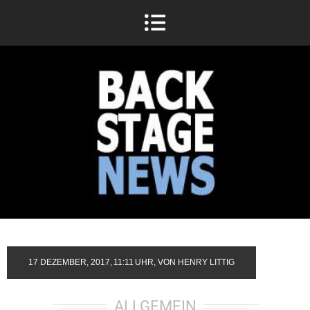
17 DEZEMBER, 2017,
11:11
UHR, VON
HENRY LITTIG
ALLGEMEIN