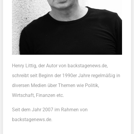
Henry Littig, der Autor von backstagenews.de,
schreibt seit Beginn der 1990er Jahre regelmäßig in
diversen Medien über Themen wie Politik,
Wirtschaft, Finanzen etc.
Seit dem Jahr 2007 im Rahmen von
backstagenews.de.