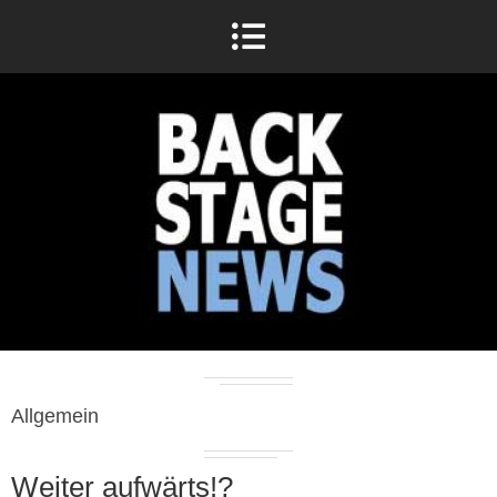
Allgemein
Weiter aufwärts!?