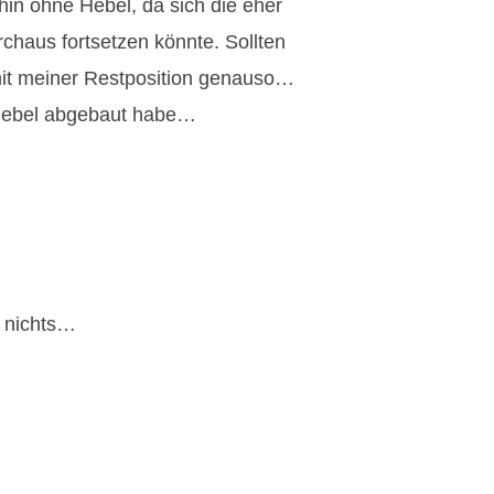
rhin ohne Hebel, da sich die eher
rchaus fortsetzen könnte. Sollten
mit meiner Restposition genauso…
n Hebel abgebaut habe…
e nichts…