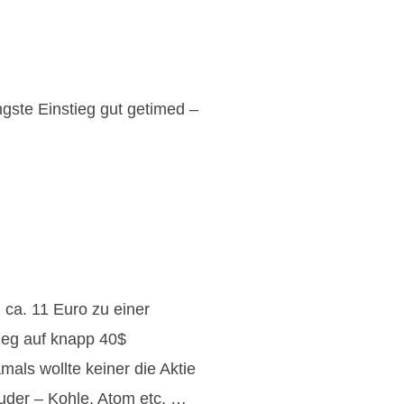
üngste Einstieg gut getimed –
 ca. 11 Euro zu einer
ieg auf knapp 40$
als wollte keiner die Aktie
der – Kohle, Atom etc. …