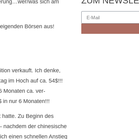
ZUM NEWSLE
kerung…wer/was sich am
steigenden Börsen aus!
ion verkauft. Ich denke,
tag im Hoch auf ca. 54$!!!
 6 Monaten ca. ver-
in nur 6 Monaten!!!
t hatte. Zu Beginn des
 – nachdem der chinesische
ich einen schnellen Anstieg