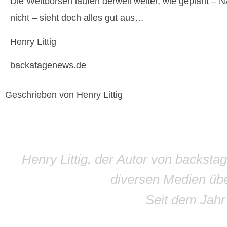
Die Weltbörsen laufen derweil weiter, wie geplant
nicht – sieht doch alles gut aus…
Henry Littig
backatagenews.de
Geschrieben von Henry Littig
Henry Littig, der Autor von backsta
diversen Medien übe
Seit dem Jah