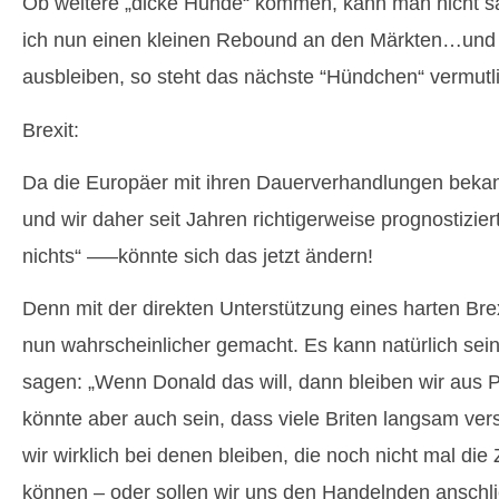
Ob weitere „dicke Hunde“ kommen, kann man nicht sag
ich nun einen kleinen Rebound an den Märkten…und so
ausbleiben, so steht das nächste “Hündchen“ vermutl
Brexit:
Da die Europäer mit ihren Dauerverhandlungen bekann
und wir daher seit Jahren richtigerweise prognostiziert
nichts“ —–könnte sich das jetzt ändern!
Denn mit der direkten Unterstützung eines harten Br
nun wahrscheinlicher gemacht. Es kann natürlich sein,
sagen: „Wenn Donald das will, dann bleiben wir au
könnte aber auch sein, dass viele Briten langsam ver
wir wirklich bei denen bleiben, die noch nicht mal die
können – oder sollen wir uns den Handelnden anschl