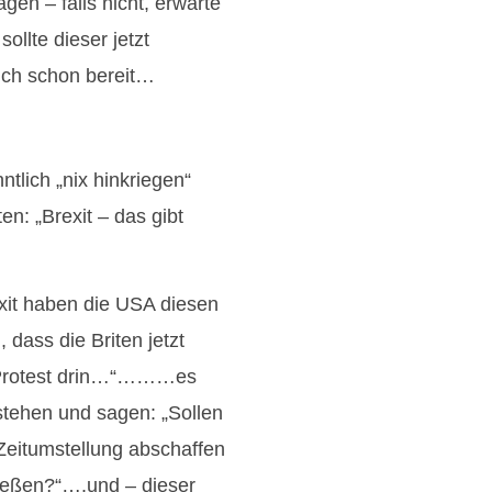
en – falls nicht, erwarte
llte dieser jetzt
ich schon bereit…
tlich „nix hinkriegen“
en: „Brexit – das gibt
exit haben die USA diesen
 dass die Briten jetzt
s Protest drin…“………es
stehen und sagen: „Sollen
 Zeitumstellung abschaffen
ießen?“….und – dieser