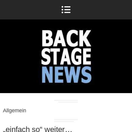
Allgemein
„einfach so“ weiter…