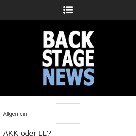
Allgemein
AKK oder LL?