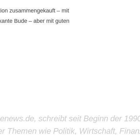
ition zusammengekauft – mit
skante Bude – aber mit guten
genews.de, schreibt seit Beginn der 199
r Themen wie Politik, Wirtschaft, Finan