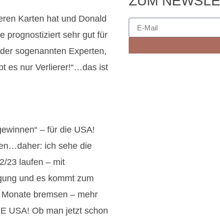
ZUM NEWSLE
eren Karten hat und Donald
e prognostiziert sehr gut für
 der sogenannten Experten,
t es nur Verlierer!“…das ist
gewinnen“ – für die USA!
fen…daher: ich sehe die
2/23 laufen – mit
nigung und es kommt zum
12 Monate bremsen – mehr
 DIE USA! Ob man jetzt schon