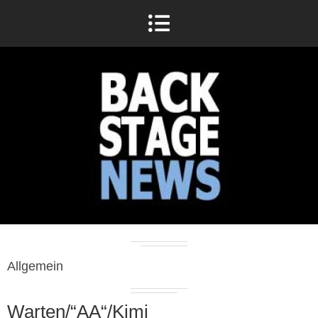
Allgemein
Warten/“AA“/Kimi