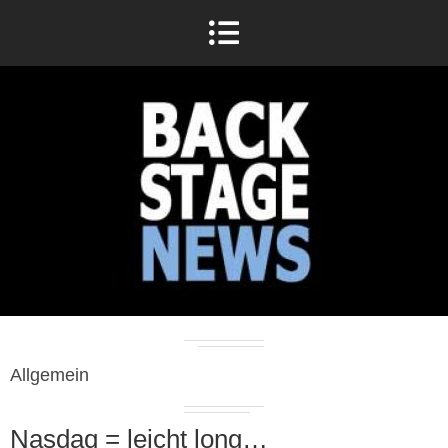
Allgemein
Nasdaq = leicht long…