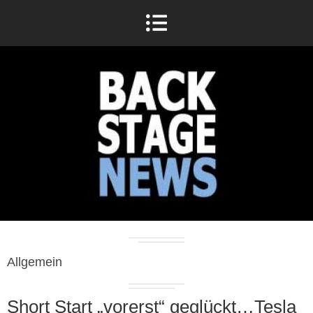
Allgemein
Short Start „vorerst“ geglückt…Tesla