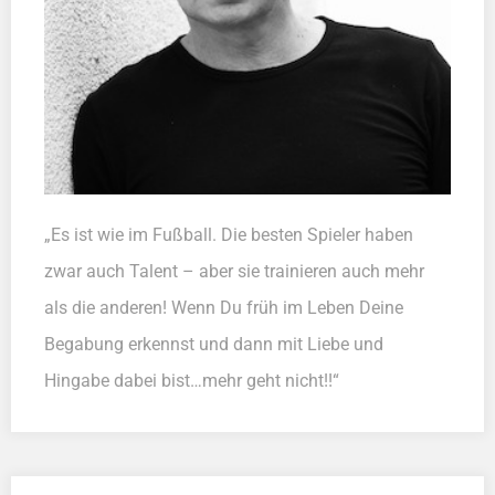
„Es ist wie im Fußball. Die besten Spieler haben
zwar auch Talent – aber sie trainieren auch mehr
als die anderen! Wenn Du früh im Leben Deine
Begabung erkennst und dann mit Liebe und
Hingabe dabei bist…mehr geht nicht!!“