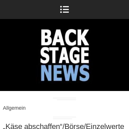
Allgemein
„Käse abschaffen“/Börse/Einzelwerte