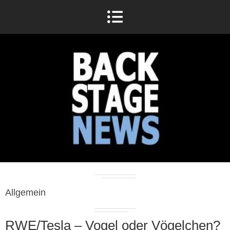
Allgemein
RWE/Tesla – Vogel oder Vögelchen?