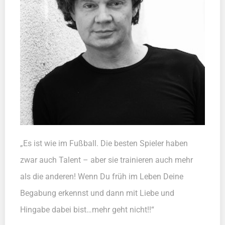
„Es ist wie im Fußball. Die besten Spieler haben
zwar auch Talent – aber sie trainieren auch mehr
als die anderen! Wenn Du früh im Leben Deine
Begabung erkennst und dann mit Liebe und
Hingabe dabei bist…mehr geht nicht!!“