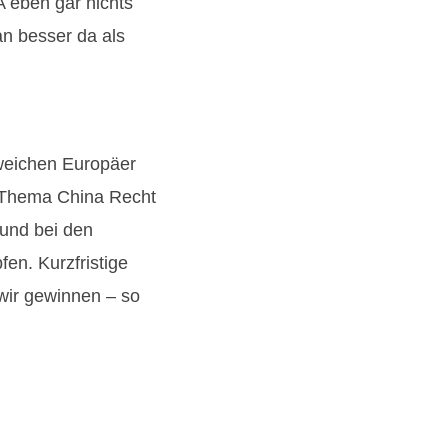
 eben gar nichts
n besser da als
 weichen Europäer
 Thema China Recht
 und bei den
en. Kurzfristige
 wir gewinnen – so