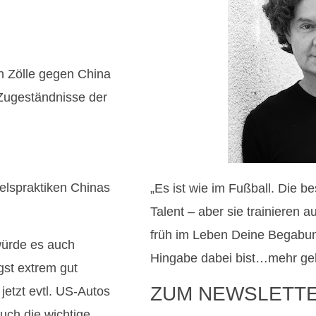
n Zölle gegen China
 Zugeständnisse der
lspraktiken Chinas
„Es ist wie im Fußball. Die 
Talent – aber sie trainieren
früh im Leben Deine Begabun
 würde es auch
Hingabe dabei bist…mehr geht
gst extrem gut
ZUM NEWSLETT
jetzt evtl. US-Autos
uch die wichtige