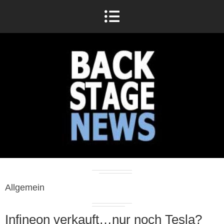
Allgemein
Infineon verkauft…nur noch Tesla?