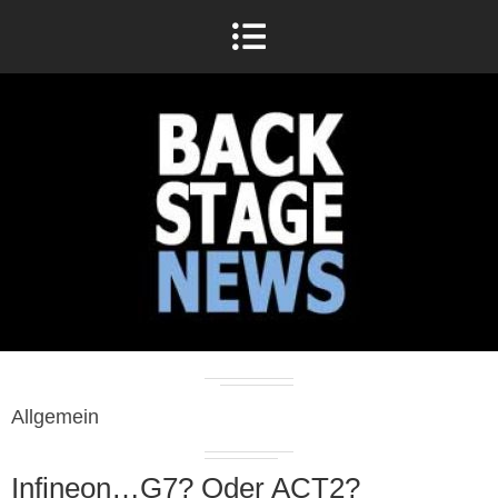
Allgemein
Infineon…G7? Oder ACT2?