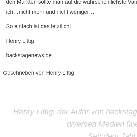
den Märkten sollte man auf die wahrscheinlichste V
ich…nicht mehr und nicht weniger…
So einfach ist das letztlich!
Henry Littig
backstagenews.de
Geschrieben von Henry Littig
Henry Littig, der Autor von backsta
diversen Medien übe
Seit dem Jah