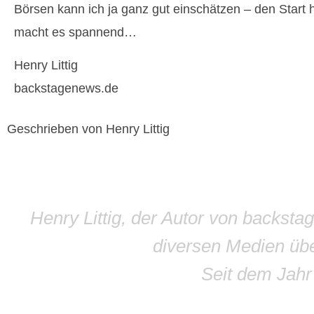
Börsen kann ich ja ganz gut einschätzen – den Start
macht es spannend…
Henry Littig
backstagenews.de
Geschrieben von Henry Littig
Henry Littig, der Autor von backsta
diversen Medien übe
Seit dem Jah