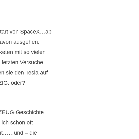
nstart von SpaceX…ab
 davon ausgehen,
keten mit so vielen
 letzten Versuche
en sie den Tesla auf
IG, oder?
RZEUG-Geschichte
ch schon oft
cht……und – die