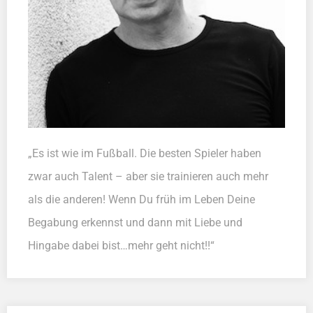
„Es ist wie im Fußball. Die besten Spieler haben
zwar auch Talent – aber sie trainieren auch mehr
als die anderen! Wenn Du früh im Leben Deine
Begabung erkennst und dann mit Liebe und
Hingabe dabei bist…mehr geht nicht!!“