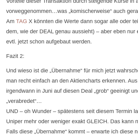
Vorteile dieser Transaktion durch steigende Kurse in al
vorweggenommen…was „komischerweise“ auch gerad
Am
TAG
X könnten die Werte dann sogar alle oder te
dem, wie der DEAL genau aussieht) – aber eben nur 
evtl. jetzt schon aufgebaut werden.
Fazit 2:
Und wieso ist die „Übernahme“ für mich jetzt wahrsc
man recht einfach an den Aktiencharts erkennen. Aus
irgendwann in Juni auf diesen Deal „grob“ geeinigt un
„verabredet“…
UND – oh Wunder – spätestens seit diesem Termin l
Uniper mehr oder weniger exakt GLEICH. Das kann na
Falls diese „Übernahme“ kommt – erwarte ich diese 