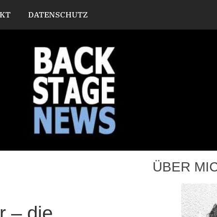
KT
DATENSCHUTZ
ÜBER MI
 – die