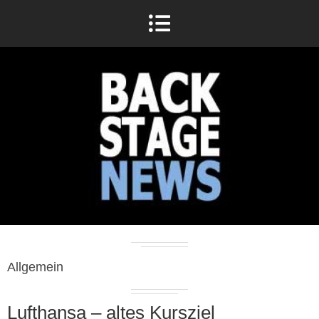
Allgemein
Lufthansa – altes Kursziel