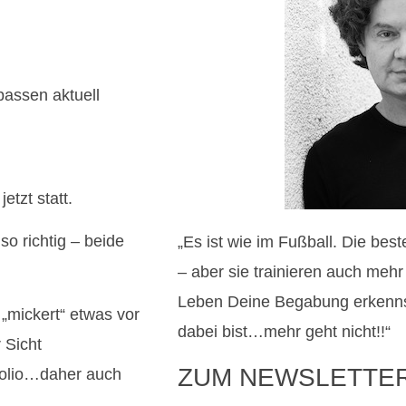
assen aktuell
etzt statt.
 richtig – beide
„Es ist wie im Fußball. Die bes
– aber sie trainieren auch meh
Leben Deine Begabung erkenns
 „mickert“ etwas vor
dabei bist…mehr geht nicht!!“
 Sicht
ZUM NEWSLETTE
folio…daher auch