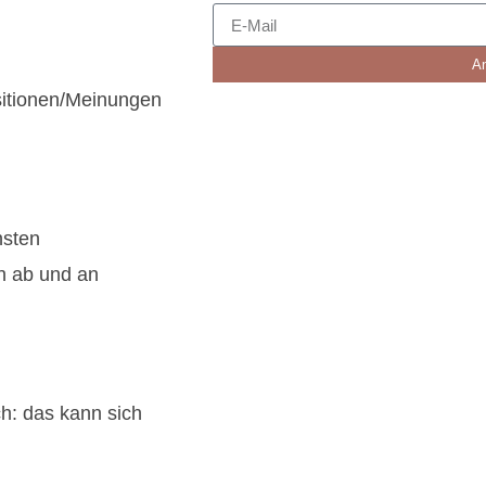
A
ositionen/Meinungen
hsten
h ab und an
: das kann sich