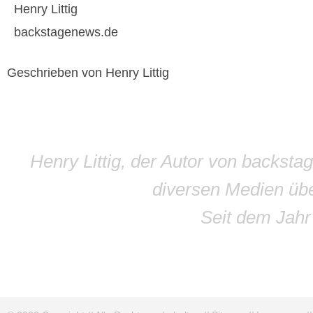
Henry Littig
backstagenews.de
Geschrieben von Henry Littig
Henry Littig, der Autor von backsta
diversen Medien übe
Seit dem Jah