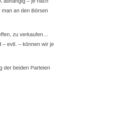
K abhängig – je nach
te man an den Börsen
effen, zu verkaufen…
– evtl. – können wir je
ng der beiden Parteien