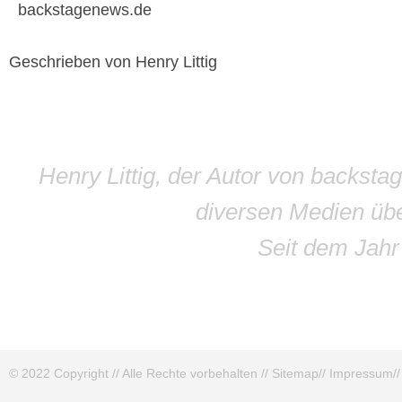
backstagenews.de
Geschrieben von Henry Littig
Henry Littig, der Autor von backsta
diversen Medien übe
Seit dem Jah
© 2022 Copyright // Alle Rechte vorbehalten //
Sitemap
//
Impressum
/