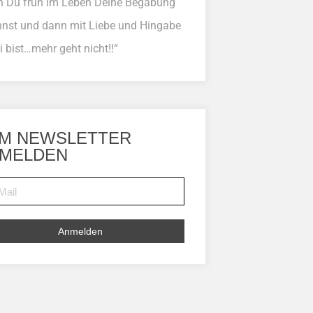
 Du früh im Leben Deine Begabung
nnst und dann mit Liebe und Hingabe
i bist…mehr geht nicht!!“
M NEWSLETTER
MELDEN
Anmelden