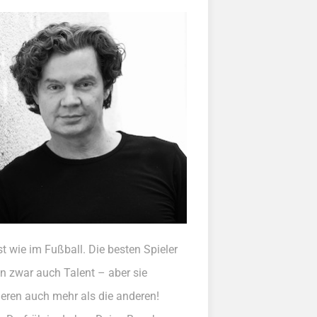
st wie im Fußball. Die besten Spieler
n zwar auch Talent – aber sie
nieren auch mehr als die anderen!