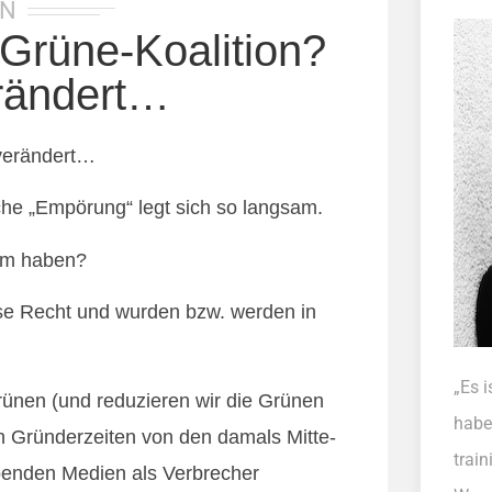
IN
Grüne-Koalition?
rändert…
verändert…
iche „Empörung“ legt sich so langsam.
am haben?
ise Recht und wurden bzw. werden in
„Es i
Grünen (und reduzieren wir die Grünen
habe
n Gründerzeiten von den damals Mitte-
trai
ibenden Medien als Verbrecher