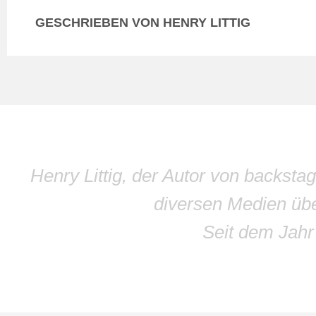
GESCHRIEBEN VON HENRY LITTIG
Henry Littig, der Autor von backsta
diversen Medien übe
Seit dem Jah