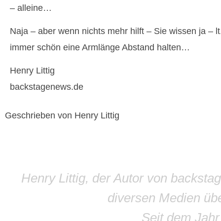
– alleine…
Naja – aber wenn nichts mehr hilft – Sie wissen ja – l
immer schön eine Armlänge Abstand halten…
Henry Littig
backstagenews.de
Geschrieben von Henry Littig
Henry Littig, der Autor von backsta
diversen Medien übe
Seit dem Jah