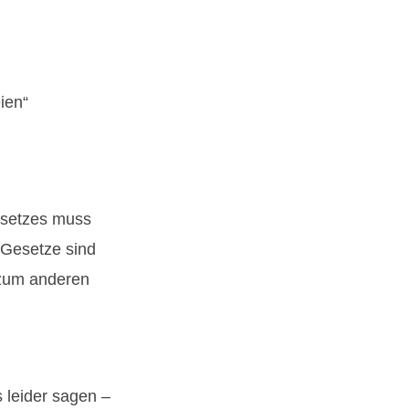
ien“
esetzes muss
e Gesetze sind
 zum anderen
 leider sagen –