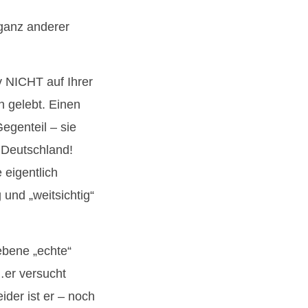
 ganz anderer
v NICHT auf Ihrer
n gelebt. Einen
egenteil – sie
n Deutschland!
 eigentlich
 und „weitsichtig“
iebene „echte“
…er versucht
der ist er – noch