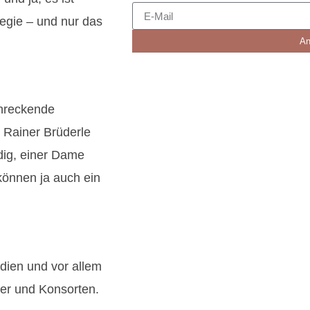
tegie – und nur das
An
chreckende
 Rainer Brüderle
dig, einer Dame
können ja auch ein
edien und vor allem
zer und Konsorten.