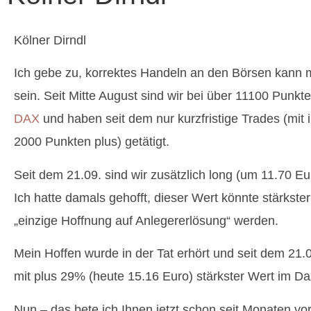
Kölner Dirndl
Ich gebe zu, korrektes Handeln an den Börsen kann m
sein. Seit Mitte August sind wir bei über 11100 Punk
DAX
und haben seit dem nur kurzfristige Trades (mit
2000 Punkten plus) getätigt.
Seit dem 21.09. sind wir zusätzlich long (um 11.70 Eu
Ich hatte damals gehofft, dieser Wert könnte stärkst
„einzige Hoffnung auf Anlegererlösung“ werden.
Mein Hoffen wurde in der Tat erhört und seit dem 21.0
mit plus 29% (heute 15.16 Euro) stärkster Wert im Da
Nun – das bete ich Ihnen jetzt schon seit Monaten vor 