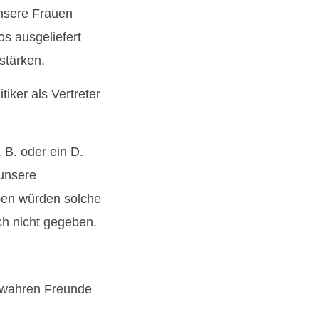
unsere Frauen
s ausgeliefert
stärken.
iker als Vertreter
 B. oder ein D.
 unsere
pen würden solche
uch nicht gegeben.
re wahren Freunde