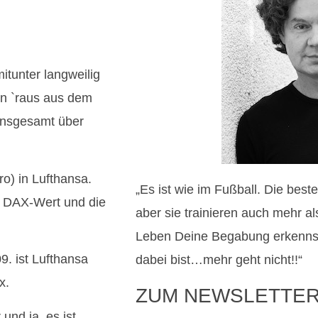
itunter langweilig
ten `raus aus dem
 insgesamt über
ro) in Lufthansa.
„Es ist wie im Fußball. Die bes
er DAX-Wert und die
aber sie trainieren auch mehr a
Leben Deine Begabung erkennst
9. ist Lufthansa
dabei bist…mehr geht nicht!!“
x.
ZUM NEWSLETTE
und ja, es ist