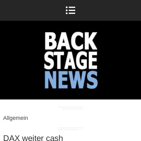
Allgemein
DAX weiter cash