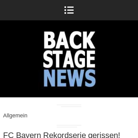
Allgemein
FC Bayern Rekordserie gerissen!