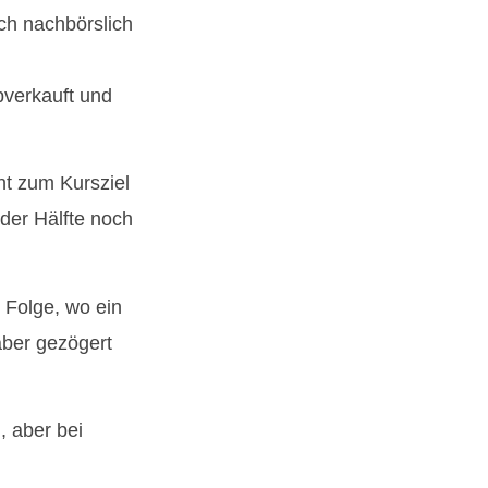
ich nachbörslich
bverkauft und
nt zum Kursziel
 der Hälfte noch
n Folge, wo ein
aber gezögert
, aber bei