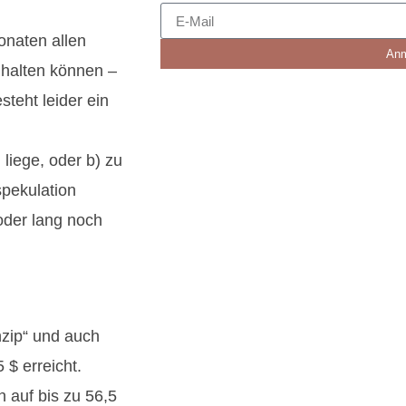
onaten allen
Anm
halten können –
teht leider ein
 liege, oder b) zu
spekulation
 oder lang noch
zip“ und auch
 $ erreicht.
 auf bis zu 56,5