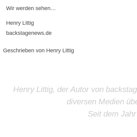
Wir werden sehen…
Henry Littig
backstagenews.de
Geschrieben von Henry Littig
Henry Littig, der Autor von backsta
diversen Medien übe
Seit dem Jah