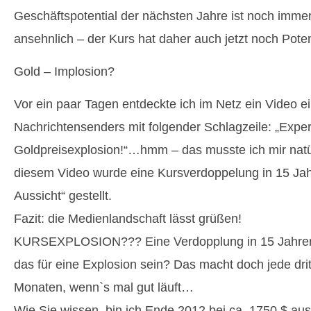
Geschäftspotential der nächsten Jahre ist noch imme
ansehnlich – der Kurs hat daher auch jetzt noch Poten
Gold – Implosion?
Vor ein paar Tagen entdeckte ich im Netz ein Video 
Nachrichtensenders mit folgender Schlagzeile: „Expe
Goldpreisexplosion!“…hmm – das musste ich mir nat
diesem Video wurde eine Kursverdoppelung in 15 Jahr
Aussicht“ gestellt.
Fazit: die Medienlandschaft lässt grüßen!
KURSEXPLOSION??? Eine Verdopplung in 15 Jahren
das für eine Explosion sein? Das macht doch jede dritt
Monaten, wenn`s mal gut läuft…
Wie Sie wissen, bin ich Ende 2012 bei ca. 1750 $ au