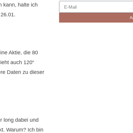
kann, halte ich
 26.01.
A
ine Aktie, die 80
sieht auch 120“
ere Daten zu dieser
er long dabei und
rkt. Warum? Ich bin