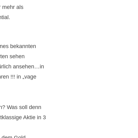
r mehr als
tial.
eines bekannten
rten sehen
ürlich ansehen…in
en !!! in „vage
? Was soll denn
klassige Aktie in 3
s dem Gold