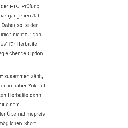
e der FTC-Prüfung
m vergangenen Jahr
 Daher sollte der
rlich nicht für den
s“ für Herbalife
usgleichende Option
n“ zusammen zählt,
en in naher Zukunft
ten Herbalife dann
mit einem
 der Übernahmepreis
 möglichen Short