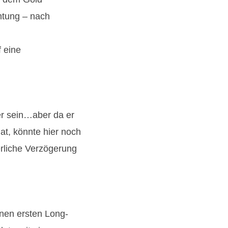
htung – nach
f eine
er sein…aber da er
at, könnte hier noch
rliche Verzögerung
inen ersten Long-