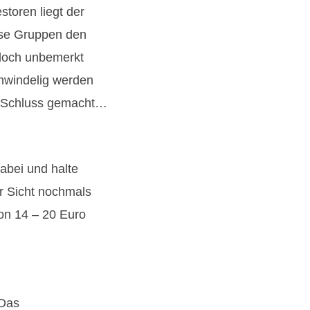
toren liegt der
rse Gruppen den
edoch unbemerkt
chwindelig werden
m Schluss gemacht…
abei und halte
er Sicht nochmals
von 14 – 20 Euro
 Das