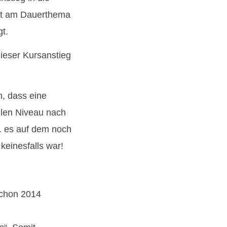
cht am Dauerthema
gt.
dieser Kursanstieg
h, dass eine
llen Niveau nach
. es auf dem noch
keinesfalls war!
 schon 2014