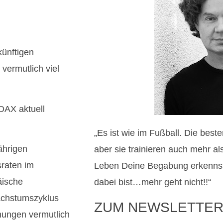
künftigen
vermutlich viel
DAX aktuell
„Es ist wie im Fußball. Die best
ährigen
aber sie trainieren auch mehr a
sraten im
Leben Deine Begabung erkennst
äische
dabei bist…mehr geht nicht!!“
Wachstumszyklus
ZUM NEWSLETTER
chungen vermutlich