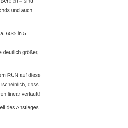
 Bereich – sind
Fonds und auch
ca. 60% in 5
e deutlich größer,
nem RUN auf diese
rscheinlich, dass
n linear verläuft!
teil des Anstieges