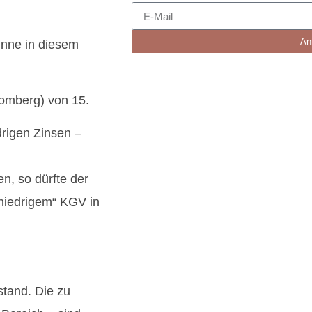
An
inne in diesem
oomberg) von 15.
drigen Zinsen –
n, so dürfte der
„niedrigem“ KGV in
stand. Die zu