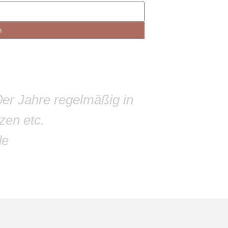
n
0er Jahre regelmäßig in
zen etc.
de