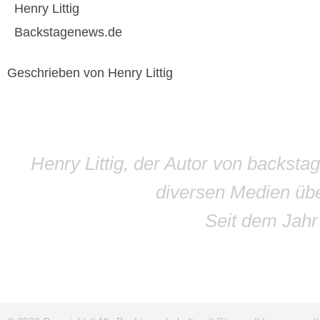
Henry Littig
Backstagenews.de
Geschrieben von Henry Littig
Henry Littig, der Autor von backsta
diversen Medien übe
Seit dem Jah