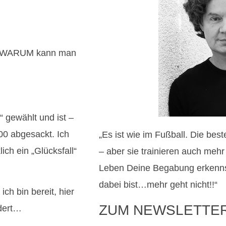
das WARUM kann man
 gewählt und ist –
00 abgesackt. Ich
„Es ist wie im Fußball. Die bes
ich ein „Glücksfall“
– aber sie trainieren auch meh
Leben Deine Begabung erkenns
dabei bist…mehr geht nicht!!“
ch bin bereit, hier
ZUM NEWSLETTE
ndert…