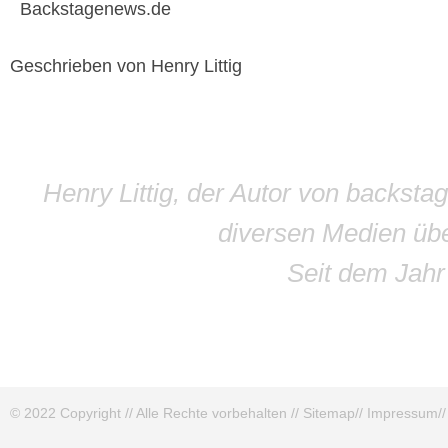
Backstagenews.de
Geschrieben von Henry Littig
Henry Littig, der Autor von backsta
diversen Medien übe
Seit dem Jah
© 2022 Copyright // Alle Rechte vorbehalten //
Sitemap
//
Impressum
/