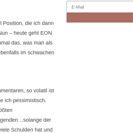
 Position, die ich dann
Nun – heute geht EON
hmal das, was man als
 ebenfalls im schwachen
entaren, so volatil ist
e ich pessimistisch.
rößten
 Legenden…solange der
 viele Schulden hat und