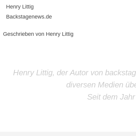
Henry Littig
Backstagenews.de
Geschrieben von Henry Littig
Henry Littig, der Autor von backsta
diversen Medien übe
Seit dem Jah