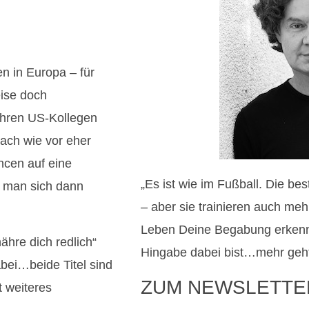
n in Europa – für
eise doch
hren US-Kollegen
nach wie vor eher
ncen auf eine
„Es ist wie im Fußball. Die be
e man sich dann
– aber sie trainieren auch me
Leben Deine Begabung erkenn
ähre dich redlich“
Hingabe dabei bist…mehr geht 
abei…beide Titel sind
ZUM NEWSLETTE
 weiteres