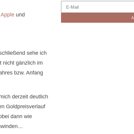
n
Apple
und
A
schließend sehe ich
 nicht gänzlich im
Jahres bzw. Anfang
mich derzeit deutlich
en Goldpreisverlauf
obei dann wie
chwinden…