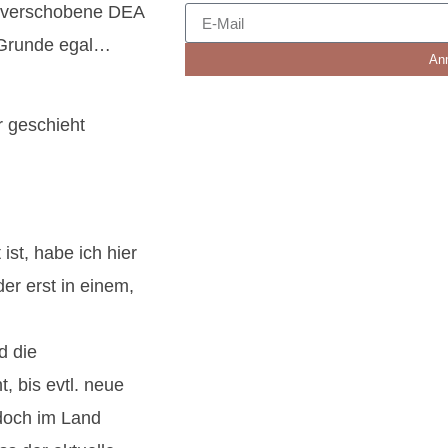
r verschobene DEA
m Grunde egal…
An
r geschieht
ist, habe ich hier
er erst in einem,
d die
, bis evtl. neue
edoch im Land