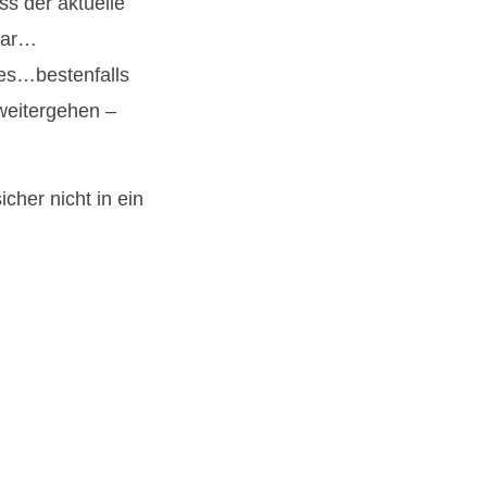
s der aktuelle
 war…
tes…bestenfalls
weitergehen –
cher nicht in ein