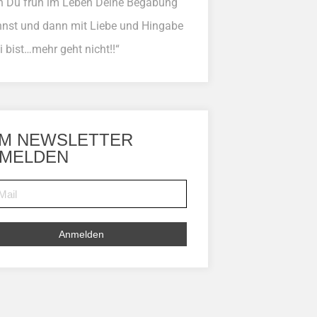
 Du früh im Leben Deine Begabung
nnst und dann mit Liebe und Hingabe
i bist…mehr geht nicht!!“
M NEWSLETTER
MELDEN
Anmelden