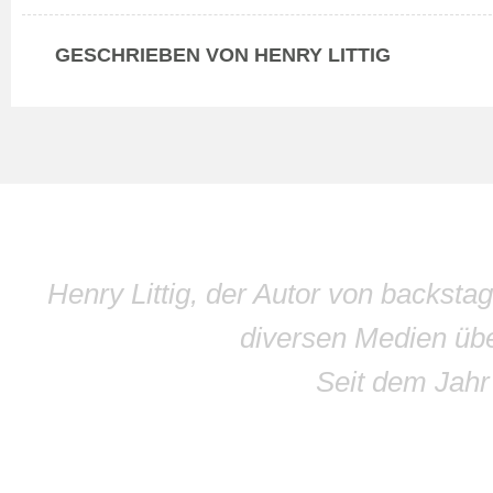
GESCHRIEBEN VON HENRY LITTIG
Henry Littig, der Autor von backsta
diversen Medien übe
Seit dem Jah