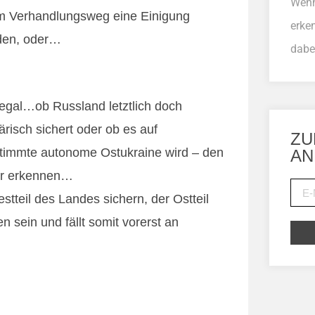
Wenn
em Verhandlungsweg eine Einigung
erke
den, oder…
dabe
 egal…ob Russland letztlich doch
ärisch sichert oder ob es auf
ZU
stimmte autonome Ostukraine wird – den
AN
ehr erkennen…
tteil des Landes sichern, der Ostteil
 sein und fällt somit vorerst an