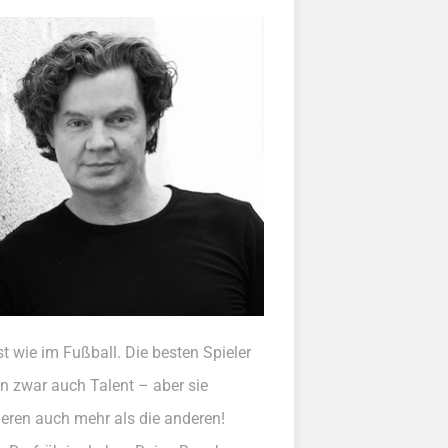
st wie im Fußball. Die besten Spieler
n zwar auch Talent – aber sie
nieren auch mehr als die anderen!