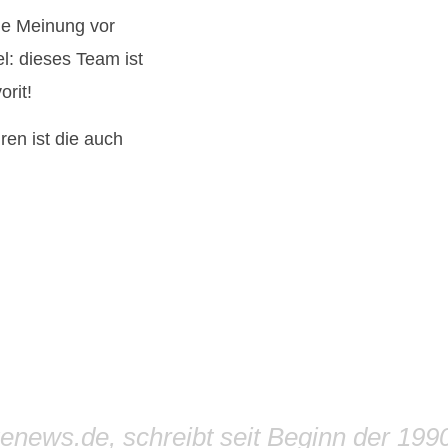
ne Meinung vor
l: dieses Team ist
rit!
ren ist die auch
genews.de, schreibt seit Beginn der 199