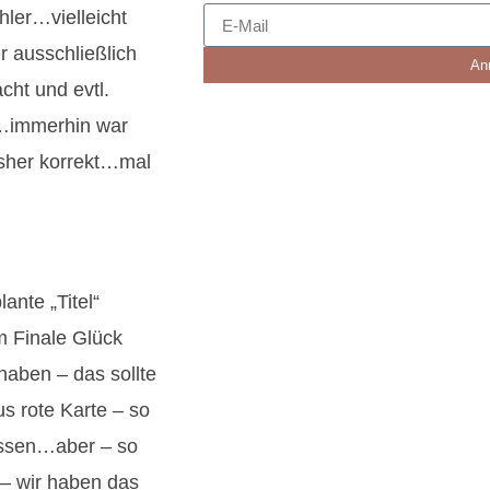
ler…vielleicht
r ausschließlich
An
ht und evtl.
n…immerhin war
isher korrekt…mal
ante „Titel“
m Finale Glück
haben – das sollte
s rote Karte – so
ussen…aber – so
 – wir haben das