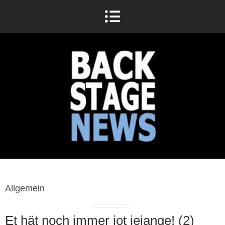
Allgemein
Et hät noch immer jot jejange! (2)