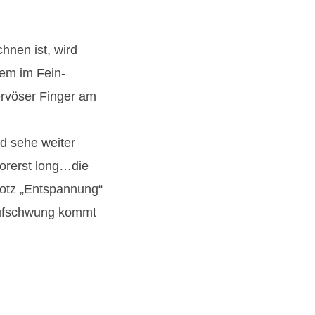
nen ist, wird
lem im Fein-
ervöser Finger am
nd sehe weiter
vorerst long…die
rotz „Entspannung“
Aufschwung kommt