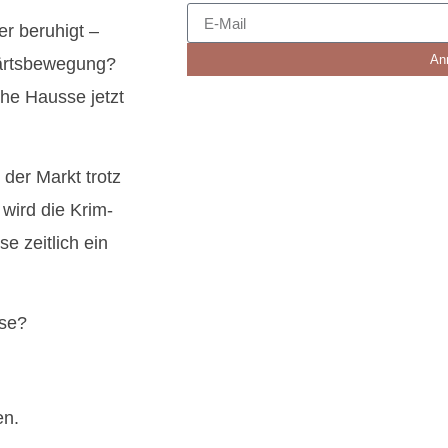
er beruhigt –
An
wärtsbewegung?
che Hausse jetzt
der Markt trotz
wird die Krim-
se zeitlich ein
ise?
en.