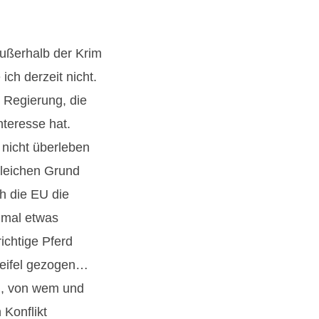
außerhalb der Krim
 ich derzeit nicht.
 Regierung, die
nteresse hat.
h nicht überleben
gleichen Grund
ch die EU die
 mal etwas
chtige Pferd
Zweifel gezogen…
en, von wem und
 Konflikt