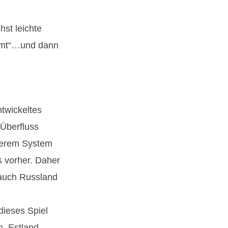
st leichte
mmt“…und dann
ntwickeltes
 Überfluss
nserem System
s vorher. Daher
 auch Russland
dieses Spiel
n, Estland,