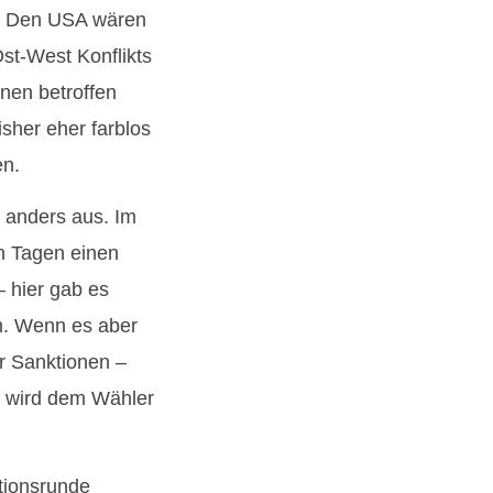
t. Den USA wären
st-West Konflikts
onen betroffen
sher eher farblos
en.
 anders aus. Im
n Tagen einen
– hier gab es
n. Wenn es aber
r Sanktionen –
s wird dem Wähler
ktionsrunde