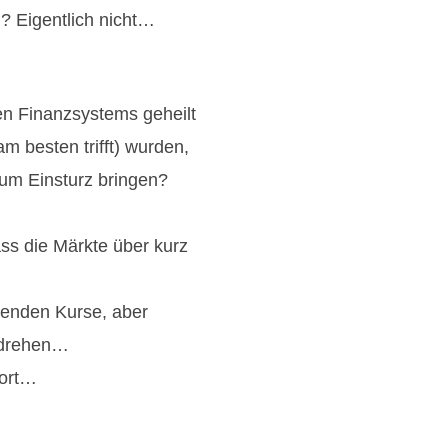
? Eigentlich nicht…
en Finanzsystems geheilt
m besten trifft) wurden,
um Einsturz bringen?
ss die Märkte über kurz
henden Kurse, aber
 drehen…
hort…