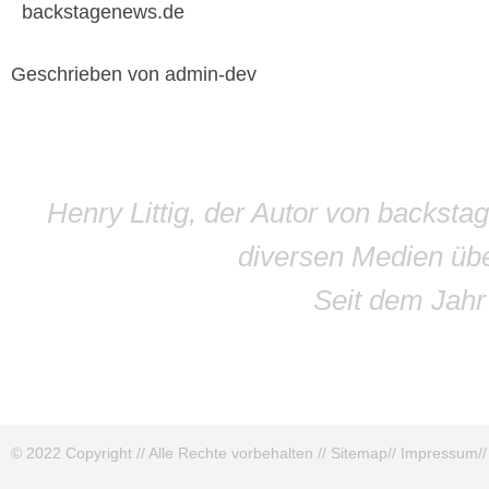
backstagenews.de
Geschrieben von admin-dev
Henry Littig, der Autor von backsta
diversen Medien übe
Seit dem Jah
© 2022 Copyright // Alle Rechte vorbehalten //
Sitemap
//
Impressum
/