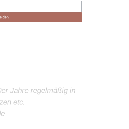
elden
0er Jahre regelmäßig in
zen etc.
de