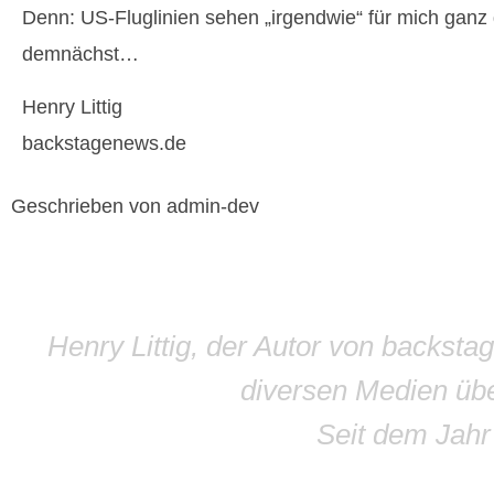
Denn: US-Fluglinien sehen „irgendwie“ für mich gan
demnächst…
Henry Littig
backstagenews.de
Geschrieben von admin-dev
Henry Littig, der Autor von backsta
diversen Medien übe
Seit dem Jah