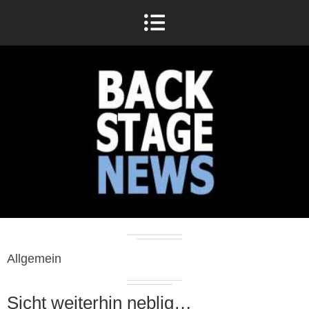
Allgemein
Sicht weiterhin neblig…