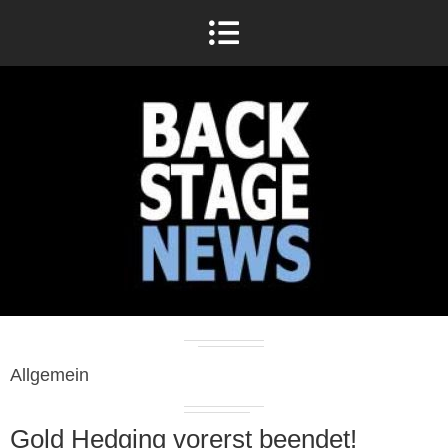
Allgemein
Gold Hedging vorerst beendet!