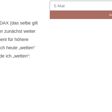
A
 DAX (das selbe gilt
er zunächst weiter
ment für höhere
ich heute „wetten“
 ich „wetten“: