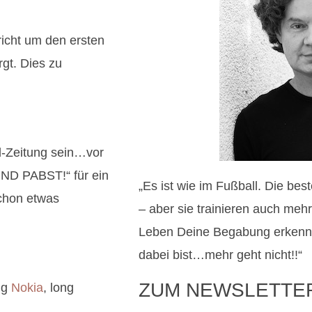
icht um den ersten
rgt. Dies zu
d-Zeitung sein…vor
IND PABST!“ für ein
„Es ist wie im Fußball. Die be
chon etwas
– aber sie trainieren auch meh
Leben Deine Begabung erkenns
dabei bist…mehr geht nicht!!“
ZUM NEWSLETTE
ng
Nokia
, long