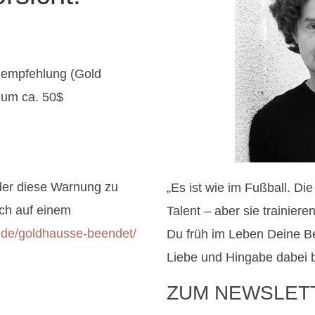
gempfehlung (Gold
 um ca. 50$
der diese Warnung zu
„Es ist wie im Fußball. Di
ch auf einem
Talent – aber sie trainier
a.de/goldhausse-beendet/
Du früh im Leben Deine B
Liebe und Hingabe dabei b
ZUM NEWSLET